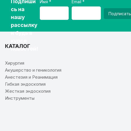
Подпиши
Имя
Email
сь на
Подписать
нашу
рассылку
и будь в
курсе
КАТАЛОГ
новостей!
Хирургия
Акушерство и геникология
Анестезия и Реанимация
Гибкая эндоскопия
Жесткая эндоскопия
Инструменты
⠀