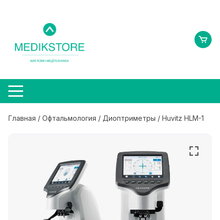
Перейти
к
содержимому
Главная
/
Офтальмология
/
Диоптриметры
/ Huvitz HLM-1