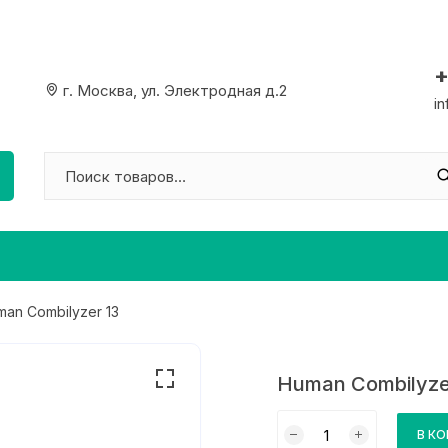
+
г. Москва, ул. Электродная д.2
i
man Combilyzer 13
Human Combilyze
Количество
В К
товара