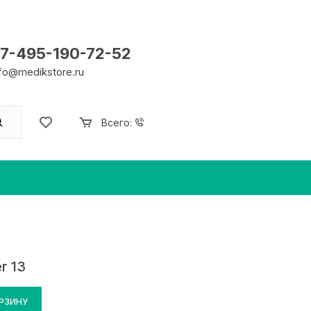
7-495-190-72-52
nfo@medikstore.ru
Всего:
r 13
ОРЗИНУ