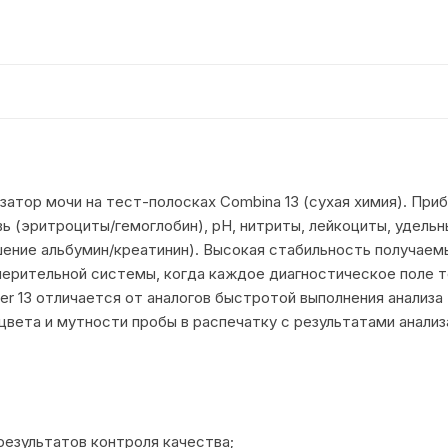
затор мочи на тест-полосках Combina 13 (сухая химия). При
овь (эритроциты/гемоглобин), рН, нитриты, лейкоциты, удель
ошение альбумин/креатинин). Высокая стабильность получае
мерительной системы, когда каждое диагностическое поле 
er 13 отличается от аналогов быстротой выполнения анализа
ета и мутности пробы в распечатку с результатами анализ
 результатов контроля качества;