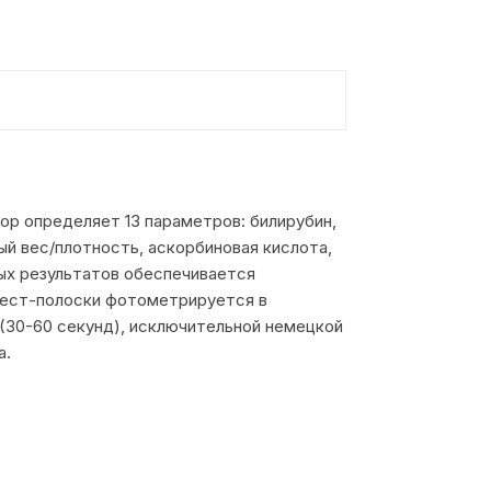
бор определяет 13 параметров: билирубин,
ный вес/плотность, аскорбиновая кислота,
мых результатов обеспечивается
тест-полоски фотометрируется в
 (30-60 секунд), исключительной немецкой
а.