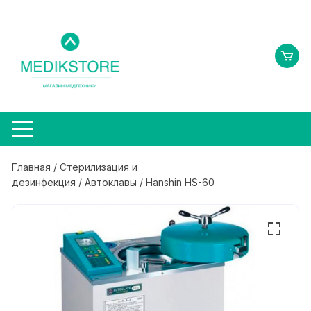
Перейти
к
содержимому
Главная
/
Стерилизация и
дезинфекция
/
Автоклавы
/ Hanshin HS-60