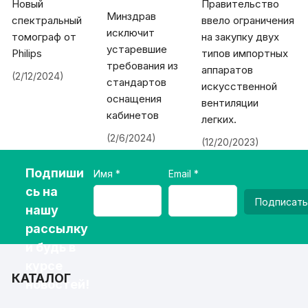
Новый
Правительство
Минздрав
спектральный
ввело ограничения
исключит
томограф от
на закупку двух
устаревшие
Philips
типов импортных
требования из
аппаратов
(2/12/2024)
стандартов
искусственной
оснащения
вентиляции
кабинетов
легких.
(2/6/2024)
(12/20/2023)
Подпиши
Имя
Email
сь на
Подписать
нашу
рассылку
и будь в
курсе
КАТАЛОГ
новостей!