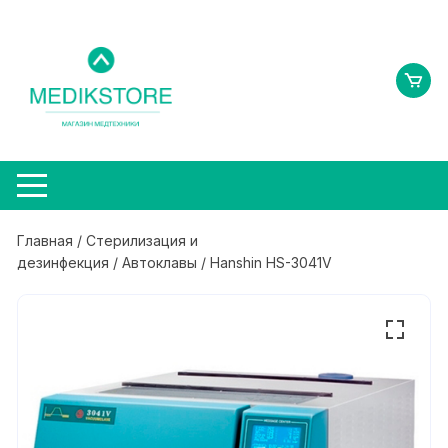
Перейти
к
содержимому
Главная
/
Стерилизация и
дезинфекция
/
Автоклавы
/ Hanshin HS-3041V