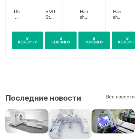
DG
BMT
Han
Han
M
Steri
shin
shin
Сте
mat
HS-
HS-
рили
3241
2321
зато
V
В
В
В
В
р
КОРЗИНУ
КОРЗИНУ
КОРЗИНУ
КОРЗИНУ
паро
вой
AND
-
400-
1
Последние новости
Все новости