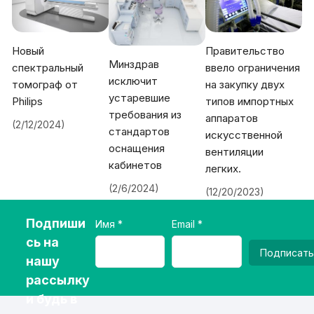
Новый
Правительство
Минздрав
спектральный
ввело ограничения
исключит
томограф от
на закупку двух
устаревшие
Philips
типов импортных
требования из
аппаратов
(2/12/2024)
стандартов
искусственной
оснащения
вентиляции
кабинетов
легких.
(2/6/2024)
(12/20/2023)
Подпиши
Имя
Email
сь на
Подписать
нашу
рассылку
и будь в