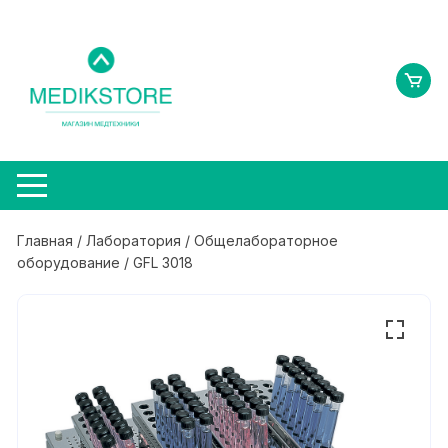
Перейти
к
содержимому
Главная
/
Лаборатория
/
Общелабораторное
оборудование
/ GFL 3018