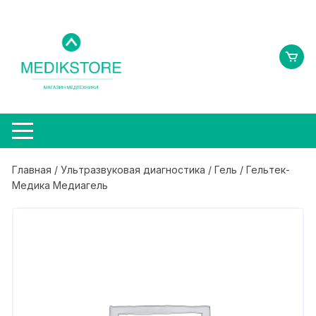
Перейти
к
содержимому
Главная
/
Ультразвуковая диагностика
/
Гель
/ Гельтек-
Медика Медиагель