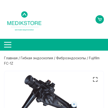
Перейти
к
содержимому
Главная
/
Гибкая эндоскопия
/
Фиброэндоскопы
/ Fujifilm
FC-1Z