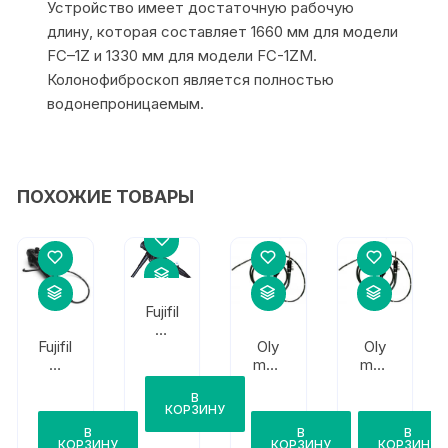
Устройство имеет достаточную рабочую
длину, которая составляет 1660 мм для модели
FС–1Z и 1330 мм для модели FC-1ZM.
Колонофиброскоп является полностью
водонепроницаемым.
ПОХОЖИЕ ТОВАРЫ
Fujifil
m
Fujifil
Oly
Oly
FG-
m
mpu
mpu
1ZP
FR-
s
s
В
120F
BF-
BF-
КОРЗИНУ
N20
XP6
В
В
В
0
КОРЗИНУ
КОРЗИНУ
КОРЗИНУ