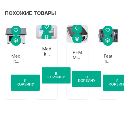
ПОХОЖИЕ ТОВАРЫ
Med
PFM
ite
Med
Feat
Med
TPC
ite
her
ical
15
OTS
Наб
Wat
Duo
40
ор
erba
В
инст
В
КОРЗИНУ
th
КОРЗИНУ
В
В
рум
1000
КОРЗИНУ
КОРЗИНУ
ент
ов
для
ауто
псии