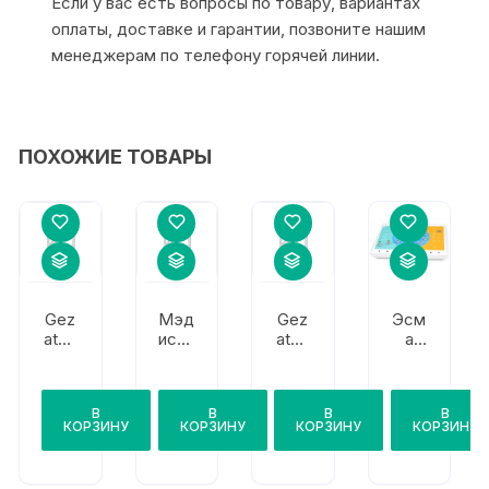
Если у вас есть вопросы по товару, вариантах
оплаты, доставке и гарантии, позвоните нашим
менеджерам по телефону горячей линии.
ПОХОЖИЕ ТОВАРЫ
Gez
Мэд
Gez
Эсм
aton
исон
aton
а
e
Элег
e
12.21
Biolif
анс
Biolif
У
t
Тауэ
t
Гала
В
В
В
В
m92
р
m70
нт
КОРЗИНУ
КОРЗИНУ
КОРЗИНУ
КОРЗИНУ
0
8