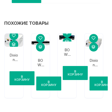
ПОХОЖИЕ ТОВАРЫ
BO
WA
Dixio
ARC
n
BO
Dixio
250
Altaf
WA
n
or
BO
Altaf
В
1330
WA
or
КОРЗИНУ
В
Plus
ARC
1310
КОРЗИНУ
В
В
PLU
Plus
КОРЗИНУ
КОРЗИНУ
S
для
ARC
250/
303