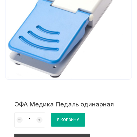
ЭФА Медика Педаль одинарная
Количество
В КОРЗИНУ
товара
ЭФА