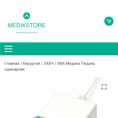
Перейти
к
содержимому
Главная
/
Хирургия
/
ЭХВЧ
/ ЭФА Медика Педаль
одинарная