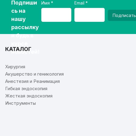
Подпиши
Имя
Email
сь на
Подписать
нашу
рассылку
и будь в
курсе
КАТАЛОГ
новостей!
Хирургия
Акушерство и геникология
Анестезия и Реанимация
Гибкая эндоскопия
Жесткая эндоскопия
Инструменты
⠀