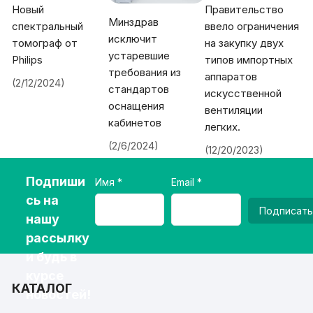
Новый
Правительство
Минздрав
спектральный
ввело ограничения
исключит
томограф от
на закупку двух
устаревшие
Philips
типов импортных
требования из
аппаратов
(2/12/2024)
стандартов
искусственной
оснащения
вентиляции
кабинетов
легких.
(2/6/2024)
(12/20/2023)
Подпиши
Имя
Email
сь на
Подписать
нашу
рассылку
и будь в
курсе
КАТАЛОГ
новостей!