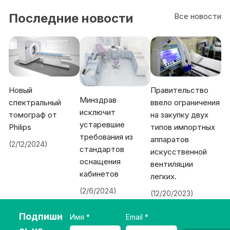
Wav
e III
Последние новости
Все новости
Новый
Правительство
Минздрав
спектральный
ввело ограничения
исключит
томограф от
на закупку двух
устаревшие
Philips
типов импортных
требования из
аппаратов
(2/12/2024)
стандартов
искусственной
оснащения
вентиляции
кабинетов
легких.
(2/6/2024)
(12/20/2023)
Подпиши
Имя
Email