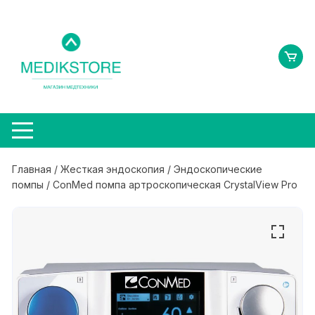
Перейти
к
содержимому
Главная
/
Жесткая эндоскопия
/
Эндоскопические
помпы
/ ConMed помпа артроскопическая CrystalView Pro