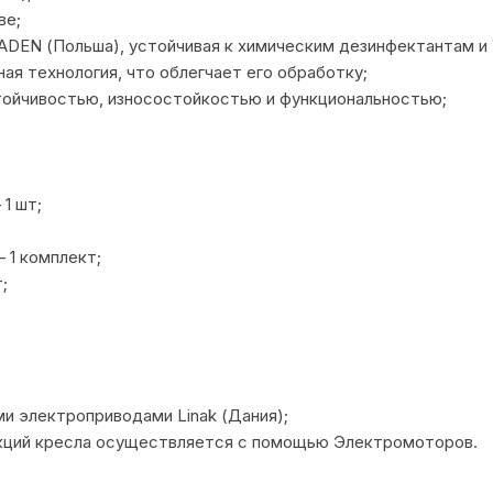
ве;
ADEN (Польша), устойчивая к химическим дезинфектантам и
ая технология, что облегчает его обработку;
тойчивостью, износостойкостью и функциональностью;
1 шт;
 1 комплект;
;
 электроприводами Linak (Дания);
секций кресла осуществляется с помощью Электромоторов.