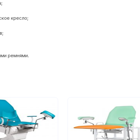
а;
ское кресло;
в;
ими ремнями.