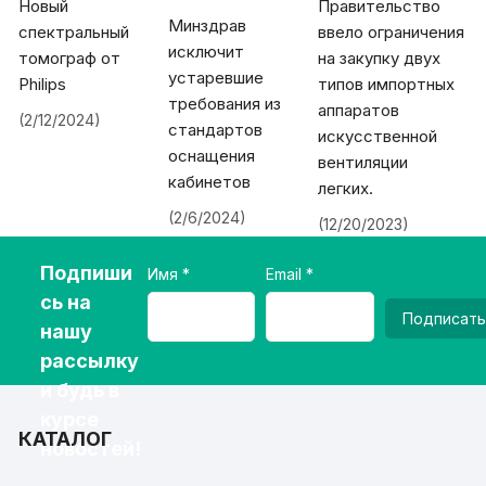
Новый
Правительство
Минздрав
спектральный
ввело ограничения
исключит
томограф от
на закупку двух
устаревшие
Philips
типов импортных
требования из
аппаратов
(2/12/2024)
стандартов
искусственной
оснащения
вентиляции
кабинетов
легких.
(2/6/2024)
(12/20/2023)
Подпиши
Имя
Email
сь на
Подписать
нашу
рассылку
и будь в
курсе
КАТАЛОГ
новостей!