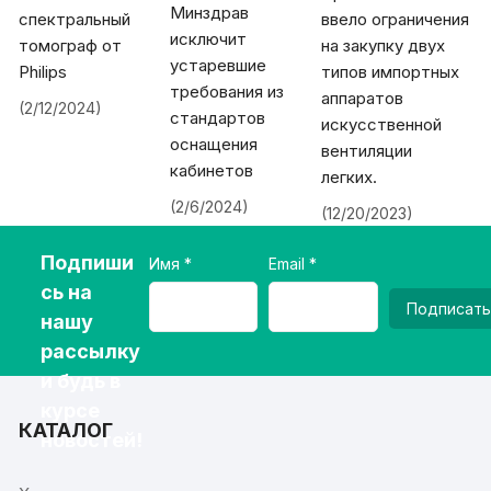
Минздрав
спектральный
ввело ограничения
исключит
томограф от
на закупку двух
устаревшие
Philips
типов импортных
требования из
аппаратов
(2/12/2024)
стандартов
искусственной
оснащения
вентиляции
кабинетов
легких.
(2/6/2024)
(12/20/2023)
Подпиши
Имя
Email
сь на
Подписать
нашу
рассылку
и будь в
курсе
КАТАЛОГ
новостей!