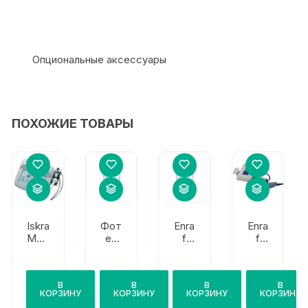
Опциональные аксессуары
ПОХОЖИЕ ТОВАРЫ
Iskra
Фот
Enra
Enra
Med
ек
f
f
ical
АУЗ
Noni
Noni
Med
Х-10
us
us
io
0-01
Son
Son
В
В
В
В
Son
opul
opul
КОРЗИНУ
КОРЗИНУ
КОРЗИНУ
КОРЗИНУ
o
s
s