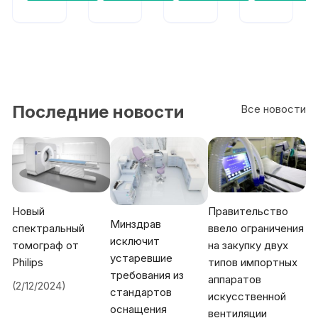
Cos
190
190
meti
с
с
c
одн
мод
ой
уле
УЗ
м
голо
Stat
вкой
US
5
см²
Последние новости
Все новости
Новый
Правительство
Минздрав
спектральный
ввело ограничения
исключит
томограф от
на закупку двух
устаревшие
Philips
типов импортных
требования из
аппаратов
(2/12/2024)
стандартов
искусственной
оснащения
вентиляции