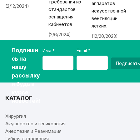
требования из
аппаратов
(2/12/2024)
стандартов
искусственной
оснащения
вентиляции
кабинетов
легких.
(2/6/2024)
(12/20/2023)
Подпиши
Имя
Email
сь на
Подписать
нашу
рассылку
и будь в
курсе
КАТАЛОГ
новостей!
Хирургия
Акушерство и геникология
Анестезия и Реанимация
Гибкая эндоскопия