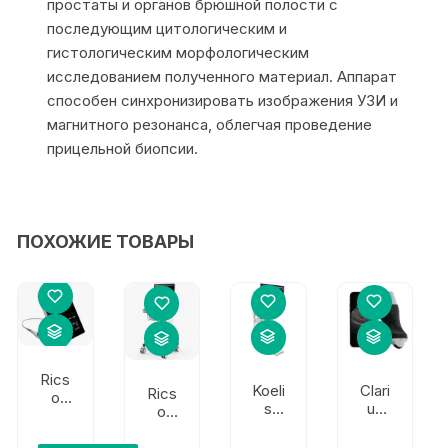
простаты и органов брюшной полости с
последующим цитологическим и
гистологическим морфологическим
исследованием полученного материал. Аппарат
способен синхронизировать изображения УЗИ и
магнитного резонанса, облегчая проведение
прицельной биопсии.
ПОХОЖИЕ ТОВАРЫ
Rics
Koeli
Clari
Rics
o
s
us
o
Tec
Trinit
Mob
Tec
hnol
y
ile
hnol