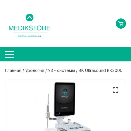
Перейти
к
содержимому
Главная
/
Урология
/
УЗ - системы
/ BK Ultrasound BK3000