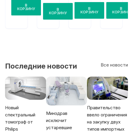
ogy
Heal
ogy
В
Р6
В
В
КОРЗИНУ
th
В
Kylin
КОРЗИНУ
КОРЗИНУ
КОРЗИНУ
C7
K3
HD
Последние новости
Все новости
Новый
Правительство
Минздрав
спектральный
ввело ограничения
исключит
томограф от
на закупку двух
устаревшие
Philips
типов импортных