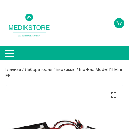
Перейти
к
содержимому
Главная
/
Лаборатория
/
Биохимия
/ Bio-Rad Model 111 Mini
IEF