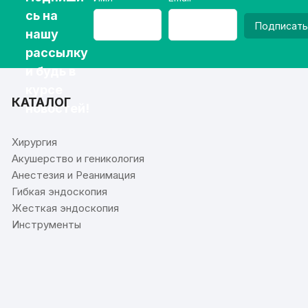
сь на
Подписать
нашу
рассылку
и будь в
курсе
КАТАЛОГ
новостей!
Хирургия
Акушерство и геникология
Анестезия и Реанимация
Гибкая эндоскопия
Жесткая эндоскопия
Инструменты
⠀