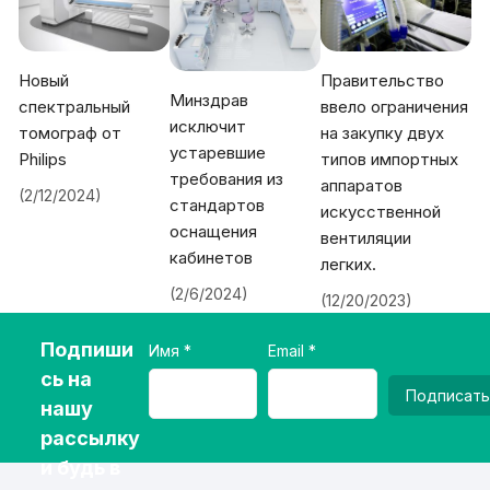
Новый
Правительство
Минздрав
спектральный
ввело ограничения
исключит
томограф от
на закупку двух
устаревшие
Philips
типов импортных
требования из
аппаратов
(2/12/2024)
стандартов
искусственной
оснащения
вентиляции
кабинетов
легких.
(2/6/2024)
(12/20/2023)
Подпиши
Имя
Email
сь на
Подписать
нашу
рассылку
и будь в