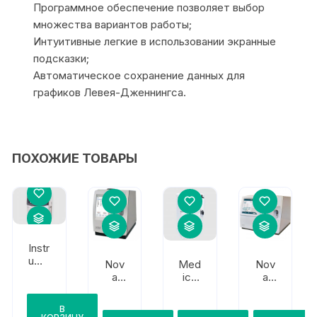
Программное обеспечение позволяет выбор
множества вариантов работы;
Интуитивные легкие в использовании экранные
подсказки;
Автоматическое сохранение данных для
графиков Левея-Дженнингса.
ПОХОЖИЕ ТОВАРЫ
Instr
ume
Nov
Med
Nov
ntati
a
ica
a
on
Bio
Corp
Bio
Lab
medi
.
medi
В
orat
cal
Easy
cal