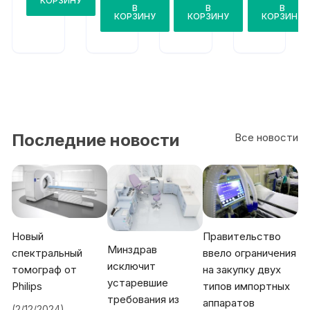
КОРЗИНУ
ory
В
В
В
рНО
Lyte
Stat
КОРЗИНУ
КОРЗИНУ
КОРЗИНУ
Gem
x
Profi
Pre
Plus
le
mier
М
pHO
350
x
0
Ultra
Последние новости
Все новости
Новый
Правительство
Минздрав
спектральный
ввело ограничения
исключит
томограф от
на закупку двух
устаревшие
Philips
типов импортных
требования из
аппаратов
(2/12/2024)