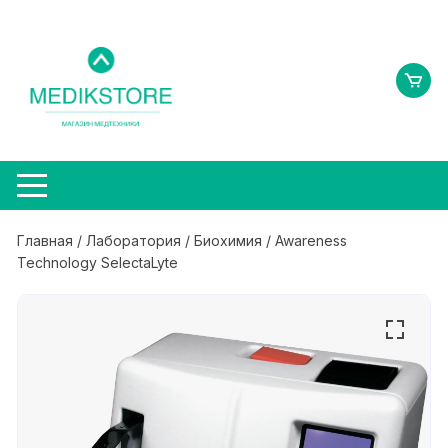
Перейти
к
содержимому
Главная
/
Лаборатория
/
Биохимия
/ Awareness
Technology SelectaLyte