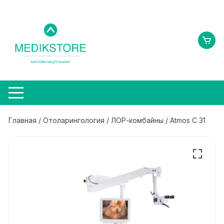
Перейти
к
содержимому
Главная
/
Отоларингология
/
ЛОР-комбайны
/ Atmos C 31