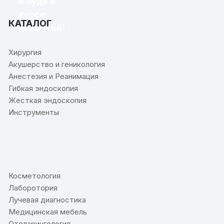
и будь в
курсе
КАТАЛОГ
новостей!
Хирургия
Акушерство и геникология
Анестезия и Реанимация
Гибкая эндоскопия
Жесткая эндоскопия
Инструменты
⠀
Косметология
Лаборотория
Лучевая диагностика
Медицинская мебель
Отоларингология