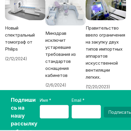
Новый
Правительство
Минздрав
спектральный
ввело ограничения
исключит
томограф от
на закупку двух
устаревшие
Philips
типов импортных
требования из
аппаратов
(2/12/2024)
стандартов
искусственной
оснащения
вентиляции
кабинетов
легких.
(2/6/2024)
(12/20/2023)
Подпиши
Имя
Email
сь на
Подписать
нашу
рассылку