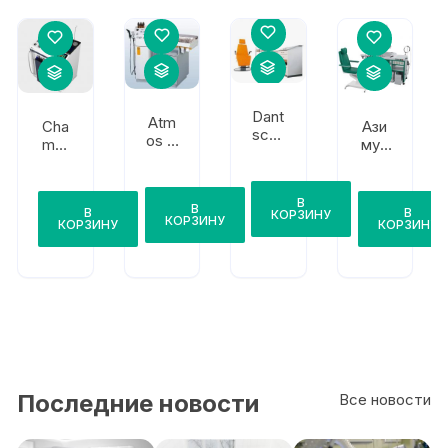
Dant
Atm
Cha
Ази
schk
os C
mm
мут
e
21
ed
Лор
Med
XU 7
-
icent
ком
В
er
В
В
В
байн
КОРЗИНУ
КОРЗИНУ
Clas
КОРЗИНУ
КОРЗИНУ
sic
Последние новости
Все новости