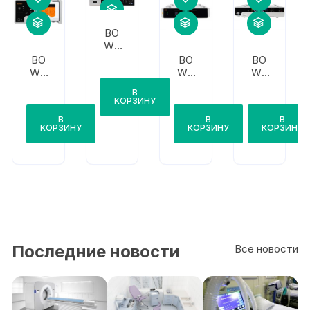
BO
WA
ARC
BO
BO
BO
100
WA
WA
WA
SHE
ARC
BO
В
SHA
PLU
WA
КОРЗИНУ
S
ARC
В
В
В
для
PLU
КОРЗИНУ
КОРЗИНУ
КОРЗИНУ
ARC
S
400
для
/
ARC
350
250/
303
Последние новости
Все новости