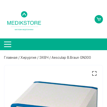
Перейти
к
содержимому
Главная
/
Хирургия
/
ЭХВЧ
/ Aesculap B.Braun GN300