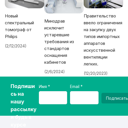
Новый
Правительство
Минздрав
спектральный
ввело ограничения
исключит
томограф от
на закупку двух
устаревшие
Philips
типов импортных
требования из
аппаратов
(2/12/2024)
стандартов
искусственной
оснащения
вентиляции
кабинетов
легких.
(2/6/2024)
(12/20/2023)
Подпиши
Имя
Email
сь на
Подписать
нашу
рассылку
и будь в
курсе