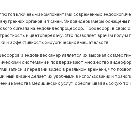
яются ключевыми компонентами современных эндоскопичес
внутренних органов и тканей. Эндовидеокамеры оснащены 
ового сигнала на эндовидеопроцессор. Процессор, в свою о
нтрастность и цветопередачу. Это позволяет врачам получа
ики и эффективность хирургических вмешательств.
ессоров и эндовидеокамер является их высокая совместим
опическими системами и поддерживают множество видеофор
и записи и передачи видео в реальном времени, что позво
мичный дизайн делает их удобными в использовании и тран
ении качества медицинских услуг, обеспечивая высокую то