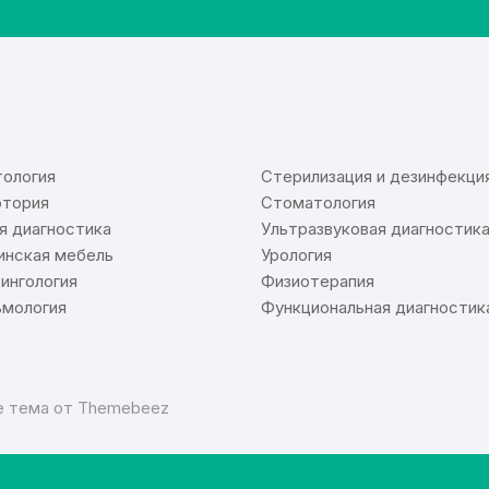
⠀
ология
Стерилизация и дезинфекци
тория
Стоматология
я диагностика
Ультразвуковая диагностик
нская мебель
Урология
ингология
Физиотерапия
мология
Функциональная диагностик
re тема от
Themebeez