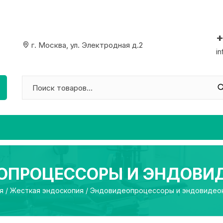
+
г. Москва, ул. Электродная д.2
i
ОПРОЦЕССОРЫ И ЭНДОВИ
я
/
Жесткая эндоскопия
/ Эндовидеопроцессоры и эндовидео