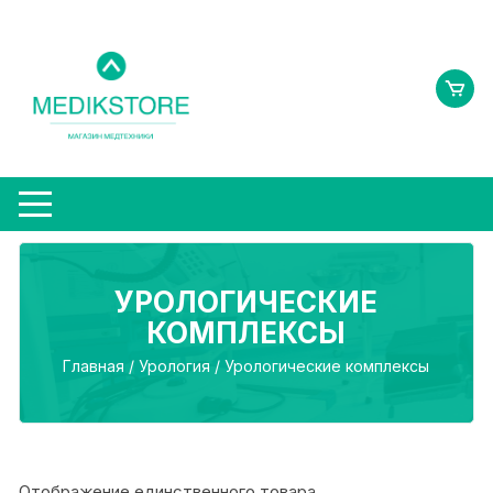
Перейти
к
содержимому
УРОЛОГИЧЕСКИЕ
КОМПЛЕКСЫ
Главная
/
Урология
/ Урологические комплексы
Отображение единственного товара