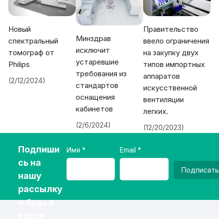
Новый
Правительство
Минздрав
спектральный
ввело ограничения
исключит
томограф от
на закупку двух
устаревшие
Philips
типов импортных
требования из
аппаратов
(2/12/2024)
стандартов
искусственной
оснащения
вентиляции
кабинетов
легких.
(2/6/2024)
(12/20/2023)
Подпиши
Имя
Email
сь на
Подписать
нашу
рассылку
и будь в
курсе