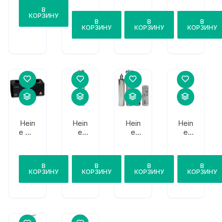
фиб
оять
l F.O.
t F.O.
В
роо
для
КОРЗИНУ
птич
В
В
В
лам
КОРЗИНУ
КОРЗИНУ
КОРЗИНУ
еска
почн
я
ого
лари
нгос
копа
(2,5
В,
сре
дняя
)
Hein
Hein
Hein
Hein
e NT
e
e
e
300
F.O.
F.O.
F.O.
SP
NT
L/F.
3.5
O. L
В
В
В
В
В
LED
КОРЗИНУ
КОРЗИНУ
КОРЗИНУ
КОРЗИНУ