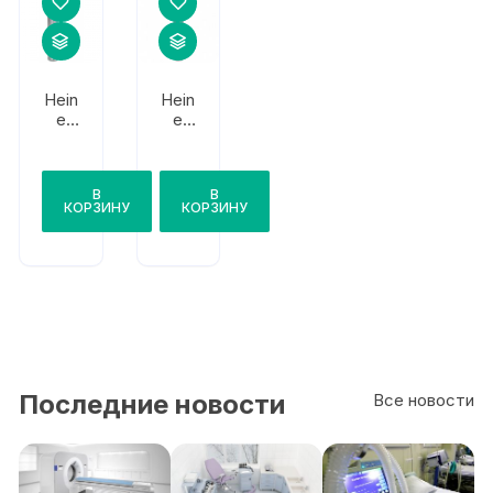
Hein
Hein
e
e
F.O.
F.O.
Angl
ed
В
В
КОРЗИНУ
КОРЗИНУ
Последние новости
Все новости