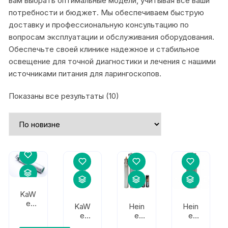
вам выбрать оптимальные модели, учитывая все ваши
потребности и бюджет. Мы обеспечиваем быструю
доставку и профессиональную консультацию по
вопросам эксплуатации и обслуживания оборудования.
Обеспечьте своей клинике надежное и стабильное
освещение для точной диагностики и лечения с нашими
источниками питания для ларингоскопов.
Сортировка:
Показаны все результаты (10)
самые
недавние
KaW
e
KaW
Hein
Hein
Рук
e
e
e
оять
Рук
Smal
Shor