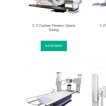
С.П.Гелпик Ренекс Opera
С.П
Swing
В КОРЗИНУ