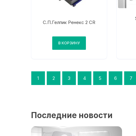
С.П.Гелпик Ренекс 2 CR
В КОРЗИНУ
1
2
3
4
5
6
7
Последние новости