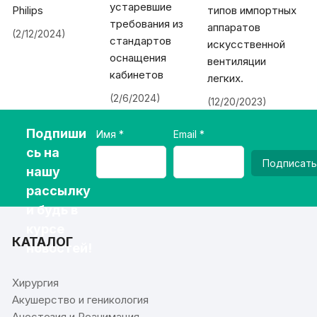
устаревшие
Philips
типов импортных
требования из
аппаратов
(2/12/2024)
стандартов
искусственной
оснащения
вентиляции
кабинетов
легких.
(2/6/2024)
(12/20/2023)
Подпиши
Имя
Email
сь на
Подписать
нашу
рассылку
и будь в
курсе
КАТАЛОГ
новостей!
Хирургия
Акушерство и геникология
Анестезия и Реанимация