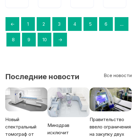
ник
ник
Акс
Акс
Акс
Акс
има-
има-
има-
има-
СД-
СД-
СД-
СД-
100
160
←
1
2
3
4
5
6
…
100
160
М
М
8
9
10
→
Последние новости
Все новости
Новый
Правительство
Минздрав
спектральный
ввело ограничения
исключит
томограф от
на закупку двух