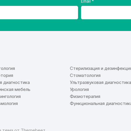
Email
⠀
ология
Стерилизация и дезинфекци
тория
Стоматология
я диагностика
Ультразвуковая диагностик
нская мебель
Урология
ингология
Физиотерапия
мология
Функциональная диагностик
re тема от
Themebeez