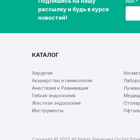
Подпишись на нашу
Имя
рассылку и будь в курсе
новостей!
КАТАЛОГ
⠀
Хирургия
Космет
Акушерство и геникология
Лаборо
Анестезия и Реанимация
Лучева
Гибкая эндоскопия
Медици
Жесткая эндоскопия
Отолар
Инструменты
Офталь
Copyright © 2023 All Rights Reserved Orchid Sto